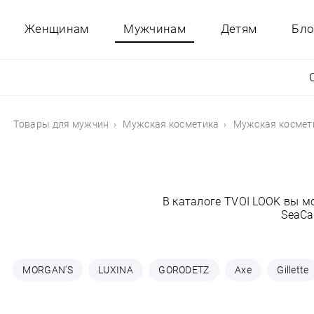
Женщинам
Мужчинам
Детям
Бло
Товары для мужчин
Мужская косметика
Мужская космет
В каталоге TVOI LOOK вы м
SeaCa
MORGAN'S
LUXINA
GORODETZ
Axe
Gillette