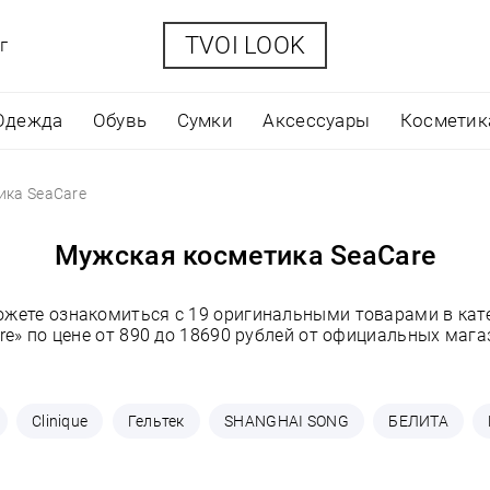
TVOI LOOK
г
Одежда
Обувь
Сумки
Аксессуары
Косметик
ика SeaCare
Мужская косметика SeaCare
ожете ознакомиться с 19 оригинальными товарами в ка
re» по цене от 890 до 18690 рублей от официальных мага
Clinique
Гельтек
SHANGHAI SONG
БЕЛИТА