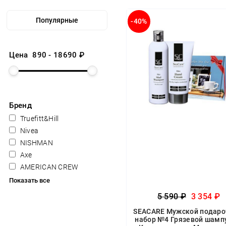
-40%
Цена
890
-
18690
₽
Бренд
Truefitt&Hill
Nivea
NISHMAN
Axe
AMERICAN CREW
Показать все
5 590 ₽
3 354 ₽
SEACARE Мужской подар
набор №4 Грязевой шамп