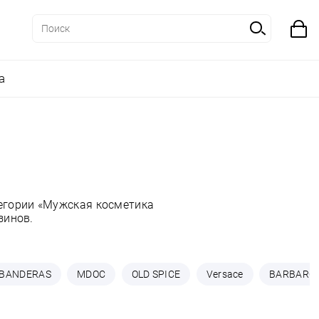
а
тегории «Мужская косметика
зинов.
BANDERAS
MDOC
OLD SPICE
Versace
BARBARO