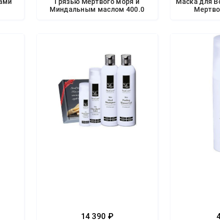
лами
Грязью Мертвого моря и
Маска для В
Миндальным маслом 400.0
Мертво
14 390 ₽