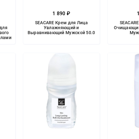
1 890 ₽
SEACARE Крем для Лица
SEACARE
для
Увлажняющий и
Очищающий
вого
Выравнивающий Мужской 50.0
Муж
слами