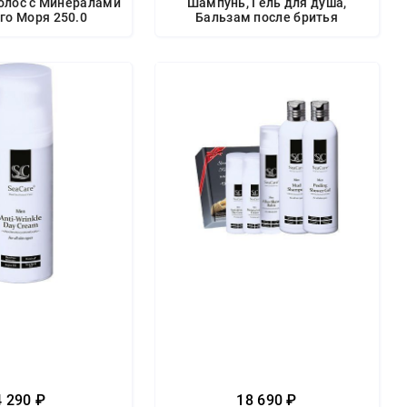
олос с Минералами
Шампунь, Гель для душа,
го Моря 250.0
Бальзам после бритья
4 290 ₽
18 690 ₽