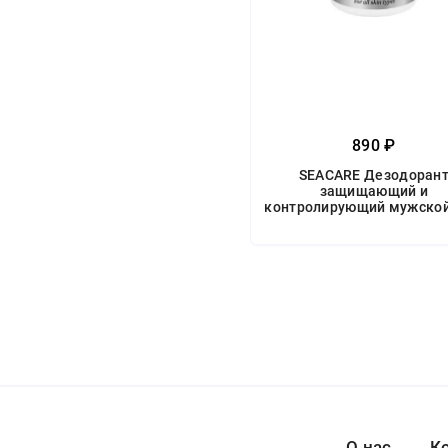
890 ₽
SEACARE Дезодоран
защищающий и
контролирующий мужской
О нас
К