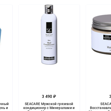
3 490 ₽
очный
SEACARE Мужской грязевой
SEAC
унь и
кондиционер с Минералами и
Восстанавл