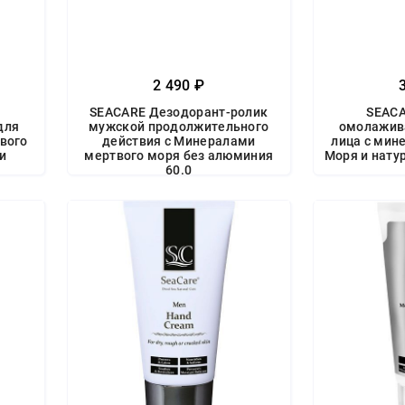
2 490 ₽
SEACARE Дезодорант-ролик
SEAC
для
мужской продолжительного
омолажив
вого
действия с Минералами
лица с мин
и
мертвого моря без алюминия
Моря и нат
60.0