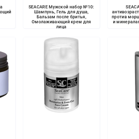
ца
SEACARE Мужской набор №10:
SEAC
ающий
Шампунь, Гель для душа,
антивозраст
Бальзам после бритья,
против мор
Омолаживающий крем для
и минерала
лица