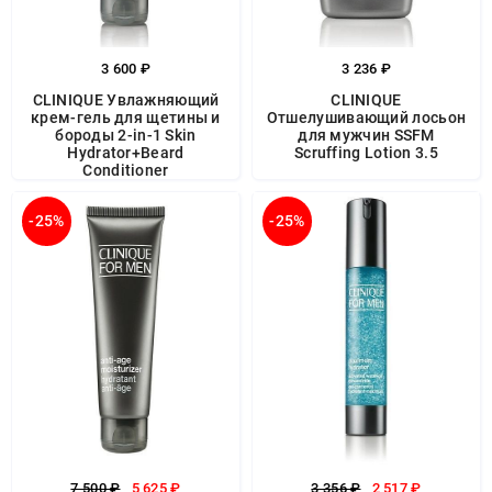
3 600 ₽
3 236 ₽
CLINIQUE Увлажняющий
CLINIQUE
крем-гель для щетины и
Отшелушивающий лосьон
бороды 2-in-1 Skin
для мужчин SSFM
Hydrator+Beard
Scruffing Lotion 3.5
Conditioner
-25%
-25%
7 500 ₽
5 625 ₽
3 356 ₽
2 517 ₽