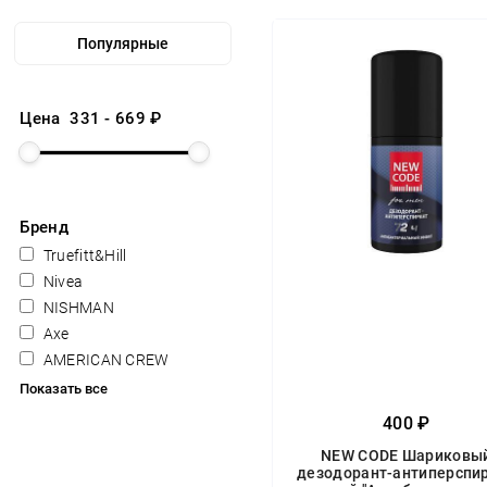
Цена
331
-
669
₽
Бренд
Truefitt&Hill
Nivea
NISHMAN
Axe
AMERICAN CREW
Показать все
400 ₽
NEW CODE Шариковы
дезодорант-антиперспи