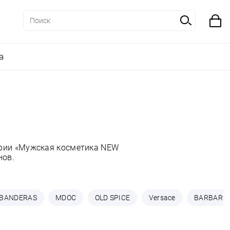
а
ории «Мужская косметика NEW
нов.
BANDERAS
MDOC
OLD SPICE
Versace
BARBARO