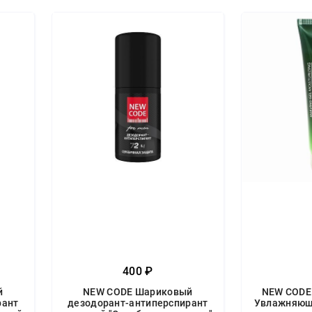
400 ₽
й
NEW CODE Шариковый
NEW CODE 
рант
дезодорант-антиперспирант
Увлажняющи