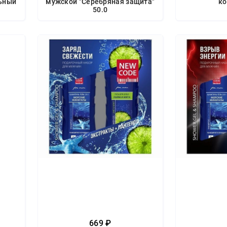
ьный
мужской "Серебряная защита"
ко
50.0
669 ₽