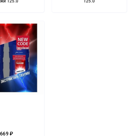
жи 125.0
125.0
669 ₽