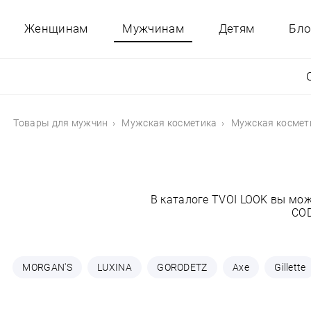
Женщинам
Мужчинам
Детям
Бло
Товары для мужчин
Мужская косметика
Мужская космет
В каталоге TVOI LOOK вы мо
COD
MORGAN'S
LUXINA
GORODETZ
Axe
Gillette