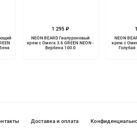
1 295 ₽
ающий
NEON BEARD Гиалуроновый
NEON BEA
GREEN
крем с Омега 3.6 GREEN NEON -
крем с Омег
рбена
Вербена 100.0
Голубая
онтакты
Доставка и оплата
Конфиденциальнос