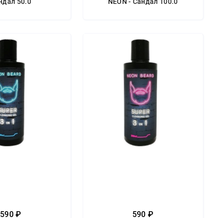
ндал 50.0
NEON - Сандал 100.0
590 ₽
590 ₽