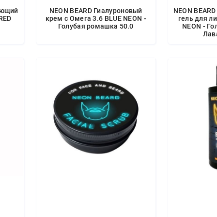
ающий
NEON BEARD Гиалуроновый
NEON BEARD
 RED
крем с Омега 3.6 BLUE NEON -
гель для л
Голубая ромашка 50.0
NEON - Го
Лав