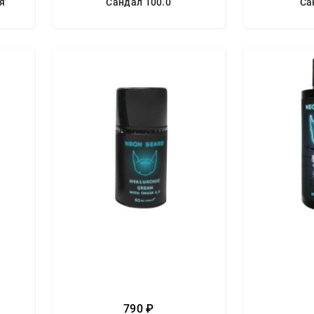
ая
Сандал 100.0
Са
790 ₽