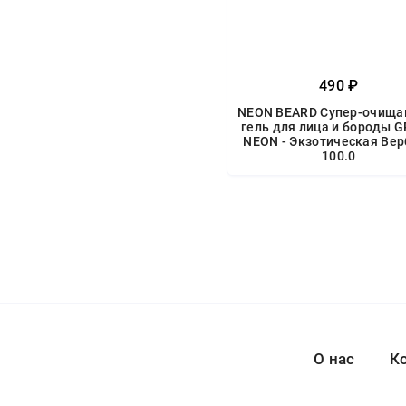
490 ₽
NEON BEARD Супер-очищ
гель для лица и бороды 
NEON - Экзотическая Ве
100.0
О нас
К