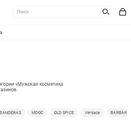
а
тегории «Мужская косметика
газинов.
BANDERAS
MDOC
OLD SPICE
Versace
BARBARO