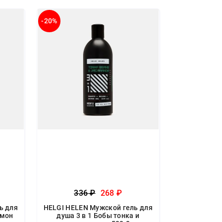
-20%
336 ₽
268 ₽
ь для
HELGI HELEN Мужской гель для
амон
душа 3 в 1 Бобы тонка и