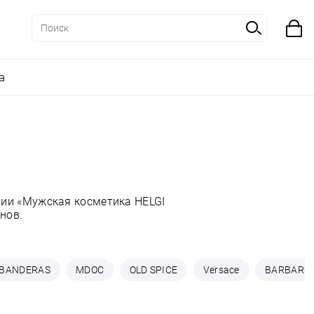
а
рии «Мужская косметика HELGI
нов.
BANDERAS
MDOC
OLD SPICE
Versace
BARBARO