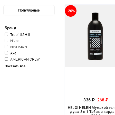
-20%
Бренд
Truefitt&Hill
Nivea
NISHMAN
Axe
AMERICAN CREW
Показать все
336 ₽
268 ₽
HELGI HELEN Мужской гел
душа 3 в 1 Табак и кард