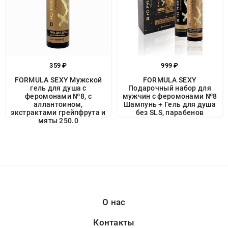
359 ₽
999 ₽
FORMULA SEXY Мужской
FORMULA SEXY
гель для душа с
Подарочный набор для
феромонами №8, с
мужчин с феромонами №8
аллантоином,
Шампунь + Гель для душа
экстрактами грейпфрута и
без SLS, парабенов
мяты 250.0
О нас
Контакты