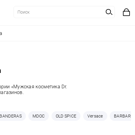
а
m
ории «Мужская косметика Dr.
магазинов.
BANDERAS
MDOC
OLD SPICE
Versace
BARBARO