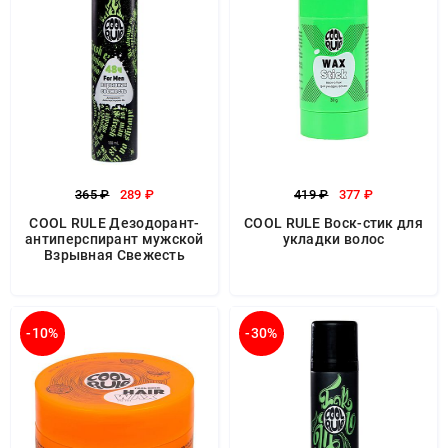
365 ₽
289 ₽
419 ₽
377 ₽
COOL RULE Дезодорант-
COOL RULE Воск-стик для
антиперспирант мужской
укладки волос
Взрывная Свежесть
-10%
-30%