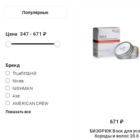
Цена
347
-
671
₽
Бренд
Truefitt&Hill
Nivea
NISHMAN
Axe
AMERICAN CREW
Показать все
671 ₽
БИЗОРЮК Воск для усо
бороды и волос 20.0