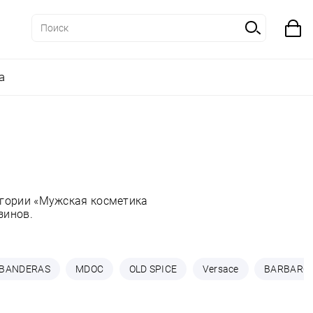
а
егории «Мужская косметика
зинов.
BANDERAS
MDOC
OLD SPICE
Versace
BARBARO