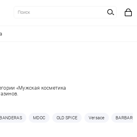
а
тегории «Мужская косметика
газинов.
BANDERAS
MDOC
OLD SPICE
Versace
BARBARO