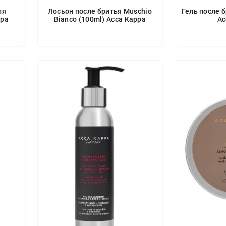
ля
Лосьон после бритья Muschio
Гель после б
ppa
Bianco (100ml) Acca Kappa
Ac