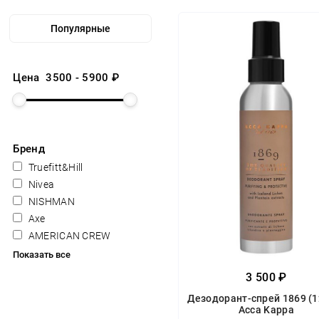
Цена
3500
-
5900
₽
Бренд
Truefitt&Hill
Nivea
NISHMAN
Axe
AMERICAN CREW
Показать все
3 500 ₽
Дезодорант-спрей 1869 (1
Acca Kappa