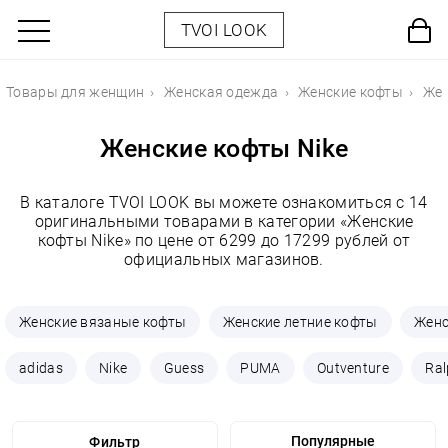
TVOI LOOK
Товары для женщин
Женская одежда
Женские кофты
Жен
Женские кофты Nike
В каталоге TVOI LOOK вы можете ознакомиться с 14
оригинальными товарами в категории «Женские
кофты Nike» по цене от 6299 до 17299 рублей от
официальных магазинов.
Женские вязаные кофты
Женские летние кофты
Женс
adidas
Nike
Guess
PUMA
Outventure
Ral
Фильтр