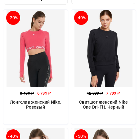
-20%
-40%
8 499 ₽
6 799 ₽
12 999 ₽
7 799 ₽
Лонгслив женский Nike,
Свитшот женский Nike
Розовый
One Dri-Fit, Черный
-40%
-50%