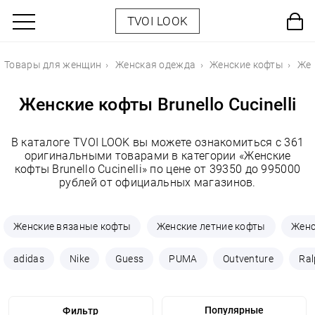
TVOI LOOK
Товары для женщин
Женская одежда
Женские кофты
Жен
Женские кофты Brunello Cucinelli
В каталоге TVOI LOOK вы можете ознакомиться с 361
оригинальными товарами в категории «Женские
кофты Brunello Cucinelli» по цене от 39350 до 995000
рублей от официальных магазинов.
Женские вязаные кофты
Женские летние кофты
Женс
adidas
Nike
Guess
PUMA
Outventure
Ral
Фильтр