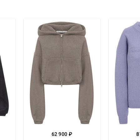
62 900 ₽
8