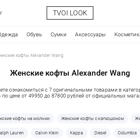
TVOI LOOK
г
Одежда
Обувь
Сумки
Аксессуары
Косметик
енские кофты Alexander Wang
Женские кофты Alexander Wang
ете ознакомиться с 7 оригинальными товарами в катего
 по цене от 49950 до 87800 рублей от официальных мага
нские кофты на молнии
Женские кофты с капюшоном
Же
alph Lauren
Calvin Klein
Kappa
Diesel
Columbia