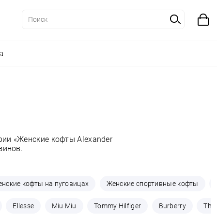
а
рии «Женские кофты Alexander
зинов.
нские кофты на пуговицах
Женские спортивные кофты
Ellesse
Miu Miu
Tommy Hilfiger
Burberry
The