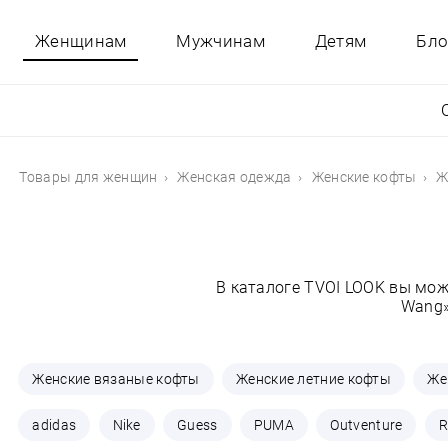
Женщинам
Мужчинам
Детям
Бло
Товары для женщин
Женская одежда
Женские кофты
Ж
В каталоге TVOI LOOK вы мож
Wang»
Женские вязаные кофты
Женские летние кофты
Же
adidas
Nike
Guess
PUMA
Outventure
R