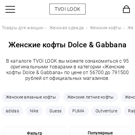
TVOI LOOK
Товары для женщин
Женская одежда
Женские кофты
Жен
Женские кофты Dolce & Gabbana
В каталоге TVOI LOOK вы можете ознакомиться с 95
оригинальными товарами в категории «Женские
кофты Dolce & Gabbana» по цене от 56700 до 791500
рублей от официальных магазинов.
Женские вязаные кофты
Женские летние кофты
Женс
adidas
Nike
Guess
PUMA
Outventure
Ral
Фильтр