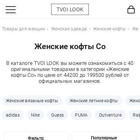
TVOI LOOK
Товары для женщин
Женская одежда
Женские кофты
Жен
Женские кофты Co
В каталоге TVOI LOOK вы можете ознакомиться с 40
оригинальными товарами в категории «Женские
кофты Co» по цене от 44200 до 199500 рублей от
официальных магазинов.
Женские вязаные кофты
Женские летние кофты
Женс
adidas
Nike
Guess
PUMA
Outventure
Ral
Фильтр