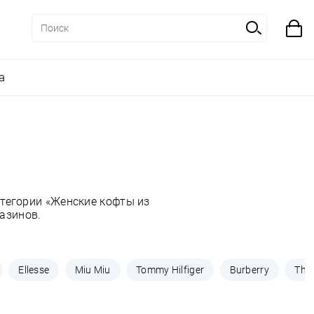
а
тегории «Женские кофты из
азинов.
Ellesse
Miu Miu
Tommy Hilfiger
Burberry
The