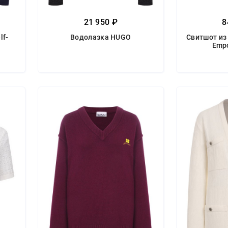
21 950 ₽
8
lf-
Водолазка HUGO
Свитшот из
Empo