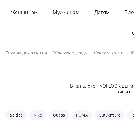
Женщинам
Мужчинам
Детям
Бло
Товары для женщин
Женская одежда
Женские кофты
Ж
В каталоге TVOI LOOK вы 
вискоз
adidas
Nike
Guess
PUMA
Outventure
R