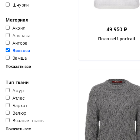
Шнурки
Материал
Акрил
49 950 ₽
Альпака
Поло self-portrait
Ангора
Вискоза
Замша
Показать все
Тип ткани
Ажур
Атлас
Бархат
Велюр
Вязаная ткань
Показать все