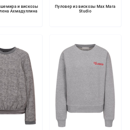
ашемира и вискозы
Пуловер из вискозы Max Mara
Алена Ахмадуллина
Studio