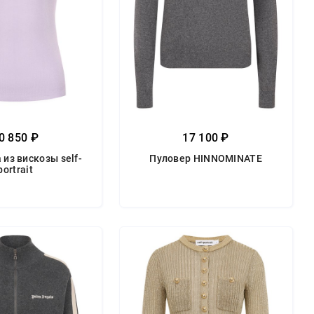
0 850 ₽
17 100 ₽
из вискозы self-
Пуловер HINNOMINATE
portrait