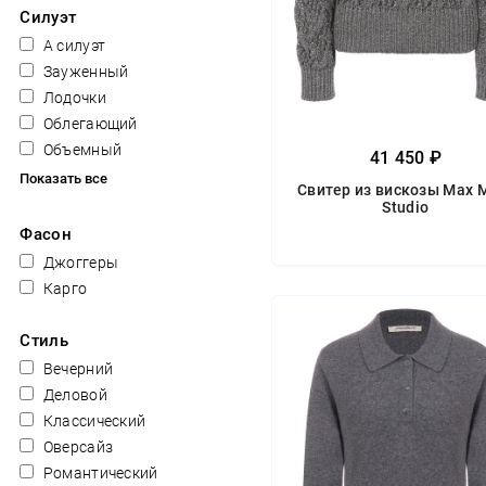
Силуэт
А силуэт
Зауженный
Лодочки
Облегающий
Объемный
41 450 ₽
Показать все
Свитер из вискозы Max 
Studio
Фасон
Джоггеры
Карго
Стиль
Вечерний
Деловой
Классический
Оверсайз
Романтический