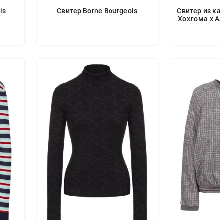
is
Свитер Borne Bourgeois
Свитер из к
Хохлома х 