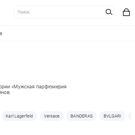
а
егории «Мужская парфюмерия
инов.
Karl Lagerfeld
Versace
BANDERAS
BVLGARI
C