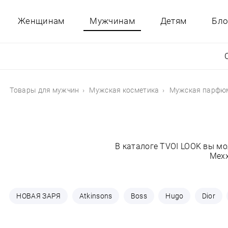
Женщинам
Мужчинам
Детям
Бло
Товары для мужчин
Мужская косметика
Мужская парфю
В каталоге TVOI LOOK вы м
Mexx
НОВАЯ ЗАРЯ
Atkinsons
Boss
Hugo
Dior