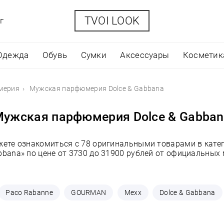
TVOI LOOK
г
Одежда
Обувь
Сумки
Аксессуары
Косметик
мерия
Мужская парфюмерия Dolce & Gabbana
ужская парфюмерия Dolce & Gabba
ожете ознакомиться с 78 оригинальными товарами в кат
bbana» по цене от 3730 до 31900 рублей от официальных
Paco Rabanne
GOURMAN
Mexx
Dolce & Gabbana