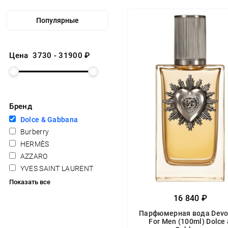
Цена
3730
-
31900
₽
Бренд
Dolce & Gabbana
Burberry
HERMÈS
AZZARO
YVES SAINT LAURENT
Показать все
16 840 ₽
Парфюмерная вода Devo
For Men (100ml) Dolce