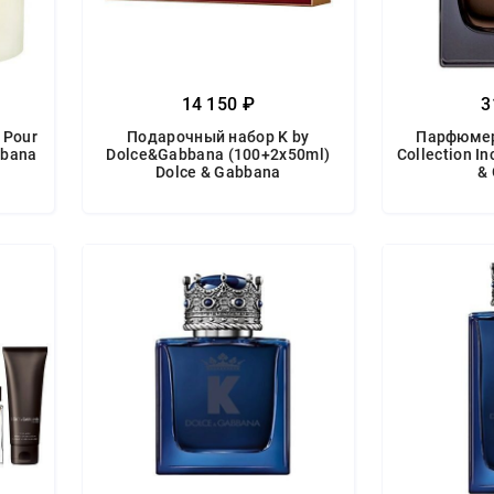
14 150 ₽
3
 Pour
Подарочный набор K by
Парфюмер
bbana
Dolce&Gabbana (100+2x50ml)
Collection I
Dolce & Gabbana
&