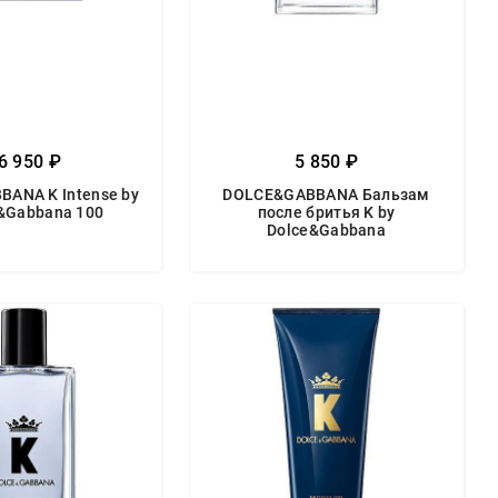
6 950 ₽
5 850 ₽
ANA K Intense by
DOLCE&GABBANA Бальзам
&Gabbana 100
после бритья K by
Dolce&Gabbana