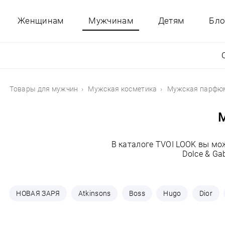
Женщинам
Мужчинам
Детям
Бло
Товары для мужчин
Мужская косметика
Мужская парфю
М
В каталоге TVOI LOOK вы м
Dolce & Ga
НОВАЯ ЗАРЯ
Atkinsons
Boss
Hugo
Dior