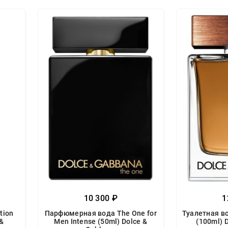
10 300 ₽
1
tion
Парфюмерная вода The One for
Туалетная во
 &
Men Intense (50ml) Dolce &
(100ml) 