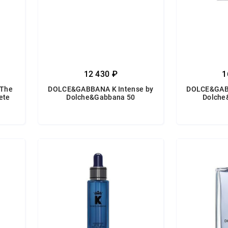
12 430 ₽
1
The
DOLCE&GABBANA K Intense by
DOLCE&GABB
ete
Dolche&Gabbana 50
Dolche