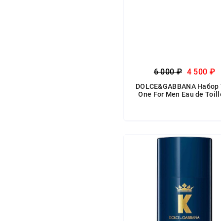
6 000 ₽
4 500 ₽
DOLCE&GABBANA Набор 
One For Men Eau de Toill