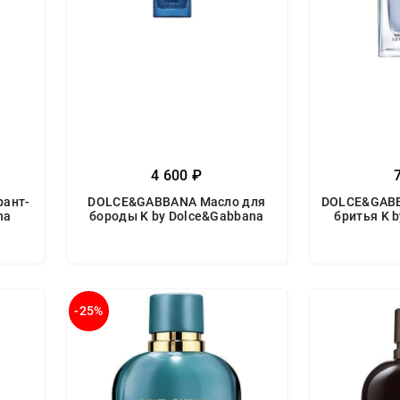
4 600 ₽
ант-
DOLCE&GABBANA Масло для
DOLCE&GABB
na
бороды K by Dolce&Gabbana
бритья K 
-25%