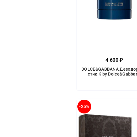
4 600 ₽
DOLCE&GABBANA Дезодор
стик K by Dolce&Gabba
-25%