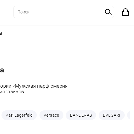
а
na
егории «Мужская парфюмерия
 магазинов.
Karl Lagerfeld
Versace
BANDERAS
BVLGARI
C