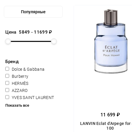
Цена
5849
-
11699
₽
Бренд
Dolce & Gabbana
Burberry
HERMÈS
AZZARO
YVES SAINT LAURENT
Показать все
11 699 ₽
LANVIN Eclat d'Arpege for
100