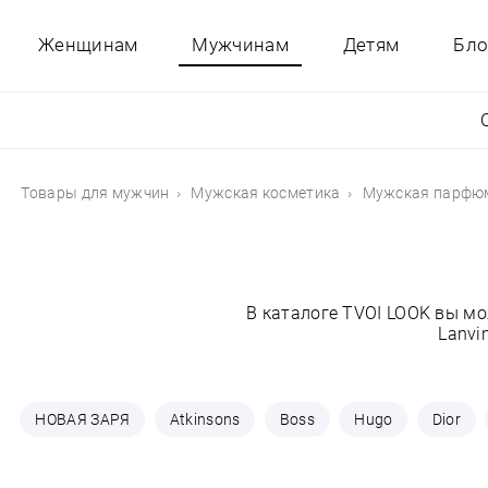
Женщинам
Мужчинам
Детям
Бло
Товары для мужчин
Мужская косметика
Мужская парфю
В каталоге TVOI LOOK вы м
Lanvi
НОВАЯ ЗАРЯ
Atkinsons
Boss
Hugo
Dior