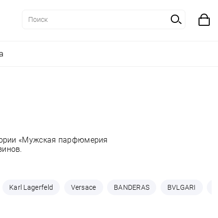
а
егории «Мужская парфюмерия
зинов.
Karl Lagerfeld
Versace
BANDERAS
BVLGARI
C