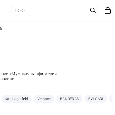
а
егории «Мужская парфюмерия
газинов.
Karl Lagerfeld
Versace
BANDERAS
BVLGARI
C