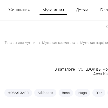
Женщинам
Мужчинам
Детям
Бло
Товары для мужчин
Мужская косметика
Мужская парфю
В каталоге TVOI LOOK вы м
Acca Ka
НОВАЯ ЗАРЯ
Atkinsons
Boss
Hugo
Dior