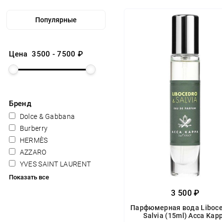
Цена
3500
-
7500
₽
Бренд
Dolce & Gabbana
Burberry
HERMÈS
AZZARO
YVES SAINT LAURENT
Показать все
3 500 ₽
Парфюмерная вода Liboce
Salvia (15ml) Acca Kap