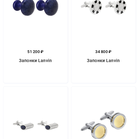
51 200 ₽
34 800 ₽
Запонки Lanvin
Запонки Lanvin