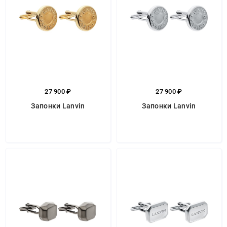
27 900 ₽
27 900 ₽
Запонки Lanvin
Запонки Lanvin