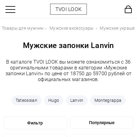
TVOI LOOK
Товары для мужчин
Мужские аксессуары
Мужские украше
Мужские запонки Lanvin
В каталоге TVOI LOOK вы можете ознакомиться с 36
оригинальными товарами в категории «Мужские
запонки Lanvin» по цене от 18750 до 59700 рублей от
официальных магазинов.
Tateossian
Hugo
Lanvin
Montegrappa
Фильтр