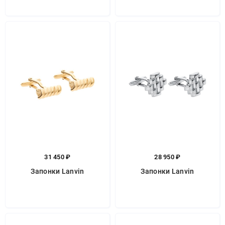
31 450 ₽
28 950 ₽
Запонки Lanvin
Запонки Lanvin