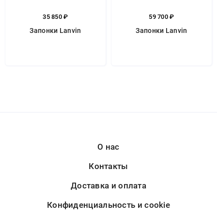
35 850 ₽
59 700 ₽
Запонки Lanvin
Запонки Lanvin
О нас
Контакты
Доставка и оплата
Конфиденциальность и cookie