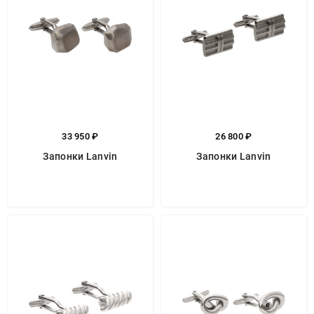
33 950 ₽
26 800 ₽
Запонки Lanvin
Запонки Lanvin