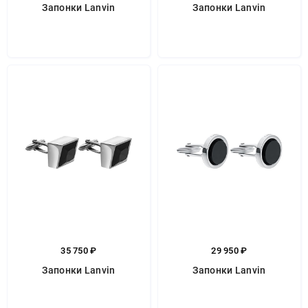
Запонки Lanvin
Запонки Lanvin
35 750 ₽
29 950 ₽
Запонки Lanvin
Запонки Lanvin