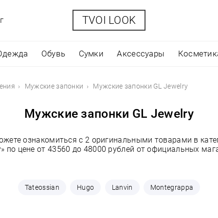
TVOI LOOK
г
Одежда
Обувь
Сумки
Аксессуары
Косметик
ения
Мужские запонки
Мужские запонки GL Jewelry
Мужские запонки GL Jewelry
можете ознакомиться с 2 оригинальными товарами в кате
y» по цене от 43560 до 48000 рублей от официальных маг
Tateossian
Hugo
Lanvin
Montegrappa