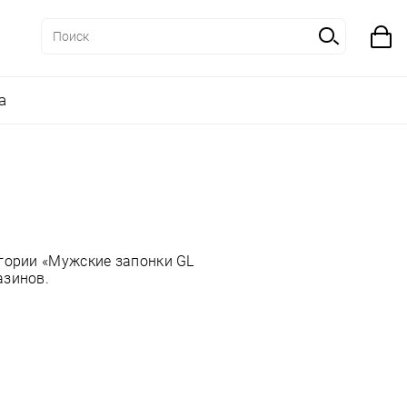
а
гории «Мужские запонки GL
азинов.