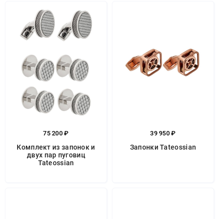
75 200 ₽
39 950 ₽
Комплект из запонок и
Запонки Tateossian
двух пар пуговиц
Tateossian