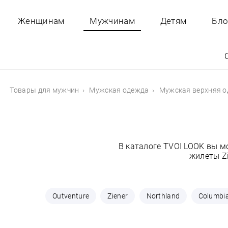
Женщинам
Мужчинам
Детям
Бло
Товары для мужчин
Мужская одежда
Мужская верхняя 
В каталоге TVOI LOOK вы 
жилеты Zi
Outventure
Ziener
Northland
Columbi