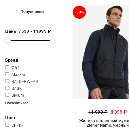
-30%
Цена
7599
-
11999
₽
Бренд
7.62
Alaskan
BALDERWEAR
BASK
Bivium
Показать все
11 999 ₽
8 399 ₽
Цвет
Жилет утепленный муж
Синий
Ziener Namo, Черный