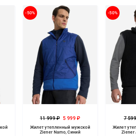
-50%
-50%
11 999 ₽
5 999 ₽
7 59
ской
Жилет утепленный мужской
Жилет уте
Ziener Namo, Синий
Ziener