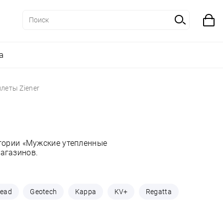
а
леты Ziener
гории «Мужские утепленные
магазинов.
read
Geotech
Kappa
KV+
Regatta