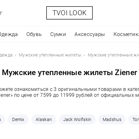
TVOI LOOK
г
Одежда
Обувь
Сумки
Аксессуары
Косметик
одежда
Мужские утепленные жилеты
Мужские утепленные жи
Мужские утепленные жилеты Ziener
можете ознакомиться с 3 оригинальными товарами в кате
ener» по цене от 7599 до 11999 рублей от официальных 
a
Demix
Alaskan
Jack Wolfskin
Madshus
To