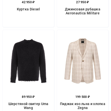
42 950 ₽
27 950 ₽
Куртка Diesel
Джинсовая рубашка
Aeronautica Militare
89 950 ₽
199 500 ₽
Шерстяной свитер Uma
Пиджак изо льна и хлопка
Wang
Zegna