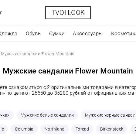
TVOI LOOK
г
Одежда
Обувь
Сумки
Аксессуары
Косметик
Мужские сандалии Flower Mountain
Мужские сандалии Flower Mountain
ете ознакомиться с 2 оригинальными товарами в катего
n» по цене от 25650 до 35200 рублей от официальных ма
учках
Мужские белые сандалии
Мужские черные сандал
ic
Columbia
Northland
Toread
Birkenstock