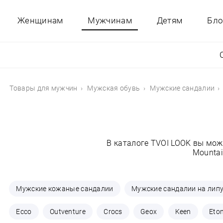
Женщинам
Мужчинам
Детям
Бло
Товары для мужчин
Мужская обувь
Мужские сандалии
В каталоге TVOI LOOK вы мож
Mountai
Мужские кожаные сандалии
Мужские сандалии на лип
Ecco
Outventure
Crocs
Geox
Keen
Eton