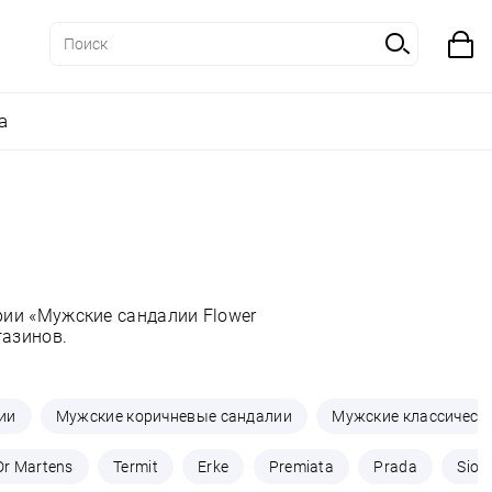
а
рии «Мужские сандалии Flower
газинов.
ии
Мужские коричневые сандалии
Мужские классическ
Dr Martens
Termit
Erke
Premiata
Prada
Siou