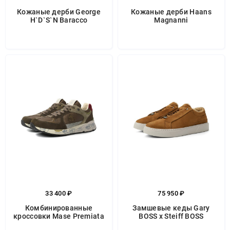
Кожаные дерби George
Кожаные дерби Haans
H`D`S`N Baracco
Magnanni
33 400 ₽
75 950 ₽
Комбинированные
Замшевые кеды Gary
кроссовки Mase Premiata
BOSS x Steiff BOSS