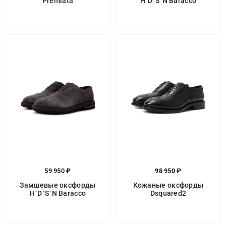
Premiata
H`D`S`N Baracco
59 950 ₽
98 950 ₽
Замшевые оксфорды
Кожаные оксфорды
H`D`S`N Baracco
Dsquared2