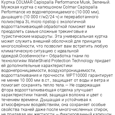
Куртка COLMAR Capispalla Performance Musk, Зеленый.
Мужская куртка с капюшоном Colmar Capispalla
Performance из водонепроницаемого (10 000 мм),
дышащего (10 000 г/м2/24 ч) и переработанного
полиэстера 3L micro ripstop с экологичной
водоотталкивающей обработкой поможет вам
преодолеть самые сложные трекинговые и
туристические маршруты. Эта универсальная куртка
может служить внешней оболочкой для принципа
многослойности, что позволит вам встретить любую
климатическую ситуацию с идеальной
одеждой.Особенности— Обработка ткани по
технологиям WaterShield Protection Technology придает
ей дополнительные характеристики
водонепроницаемости, воздухопроницаемости,
водоотталкивания и прочности. WPT10000 гарантирует
не менее 10 000 мм в.ст., защищает от воды и ветра и
помогает сохранять тепло тела.— Не содержащая
фтора водоотталкивающая отделка улучшает
характеристики тканей, защищая волокна и цвет с
течением времени. Дышащая и устойчивая к
атмосферным воздействиям, она сохраняет особые
свойства тканей даже после многочисленных стирок,
не придавая им жесткости.— Фиксированный капюшон