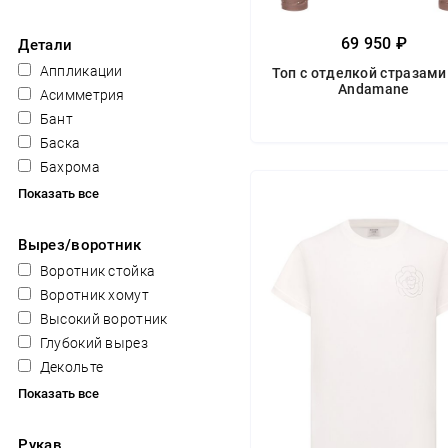
69 950 ₽
Детали
Аппликации
Топ с отделкой стразами
Andamane
Асимметрия
Бант
Баска
Бахрома
Показать все
Вырез/воротник
Воротник стойка
Воротник хомут
Высокий воротник
Глубокий вырез
Декольте
Показать все
Рукав