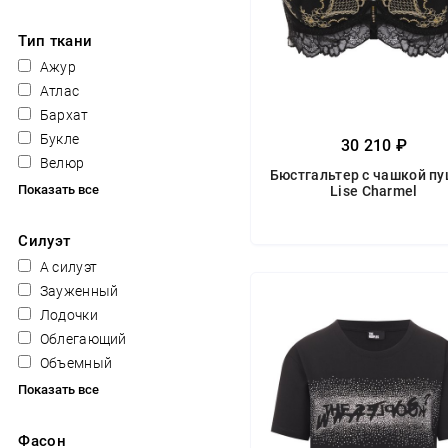
Тип ткани
Ажур
Атлас
Бархат
Букле
30 210 ₽
Велюр
Бюстгальтер с чашкой пу
Показать все
Lise Charmel
Силуэт
А силуэт
Зауженный
Лодочки
Облегающий
Объемный
Показать все
Фасон