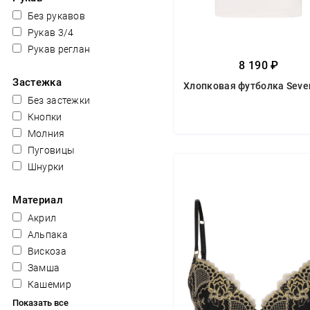
Без рукавов
Рукав 3/4
Рукав реглан
8 190 ₽
Застежка
Хлопковая футболка Seve
Без застежки
Кнопки
Молния
Пуговицы
Шнурки
Материал
Акрил
Альпака
Вискоза
Замша
Кашемир
Показать все