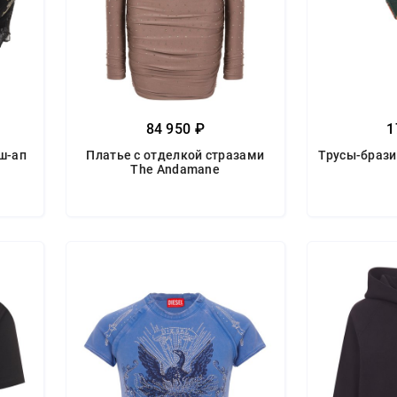
84 950 ₽
1
ш-ап
Платье с отделкой стразами
Трусы-брази
The Andamane