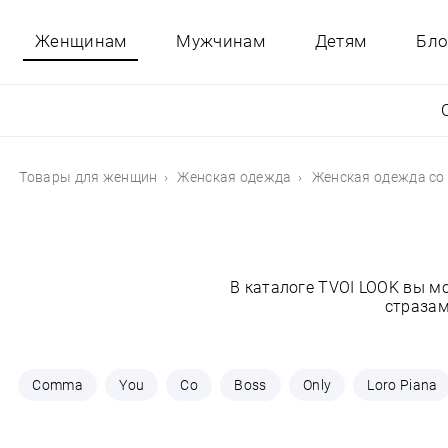
Женщинам
Мужчинам
Детям
Бло
Товары для женщин
Женская одежда
Женская одежда со
В каталоге TVOI LOOK вы м
стразам
Comma
You
Co
Boss
Only
Loro Piana