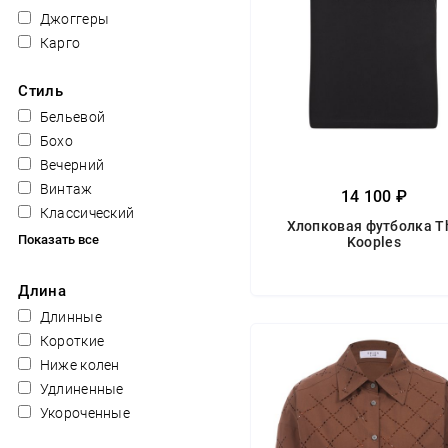
Джоггеры
Карго
Стиль
Бельевой
Бохо
Вечерний
Винтаж
14 100 ₽
Классический
Хлопковая футболка T
Показать все
Kooples
Длина
Длинные
Короткие
Ниже колен
Удлиненные
Укороченные