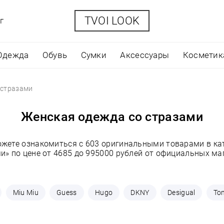
TVOI LOOK
г
Одежда
Обувь
Сумки
Аксессуары
Косметик
 стразами
Женская одежда со стразами
ожете ознакомиться с 603 оригинальными товарами в ка
и» по цене от 4685 до 995000 рублей от официальных ма
Miu Miu
Guess
Hugo
DKNY
Desigual
Tom