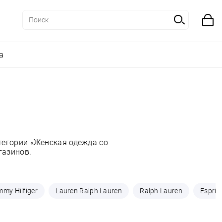
а
тегории «Женская одежда со
газинов.
my Hilfiger
Lauren Ralph Lauren
Ralph Lauren
Esprit