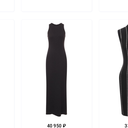
40 950 ₽
3