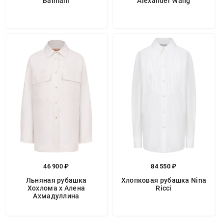
Balmain
Alexander Wang
46 900 ₽
84 550 ₽
Льняная рубашка
Хлопковая рубашка Nina
Хохлома х Алена
Ricci
Ахмадуллина