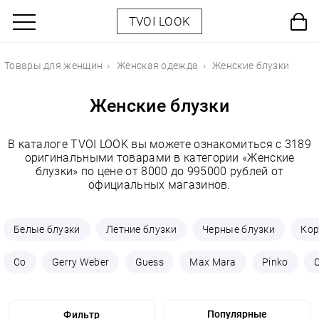
TVOI LOOK
Товары для женщин
Женская одежда
Женские блузки
Женские блузки
В каталоге TVOI LOOK вы можете ознакомиться с 3189
оригинальными товарами в категории «Женские
блузки» по цене от 8000 до 995000 рублей от
официальных магазинов.
Белые блузки
Летние блузки
Черные блузки
Кор
Co
Gerry Weber
Guess
Max Mara
Pinko
O
Фильтр