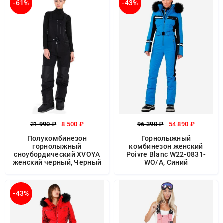
-61%
-43%
21 990 ₽
8 500 ₽
96 390 ₽
54 890 ₽
Полукомбинезон
Горнолыжный
горнолыжный
комбинезон женский
сноубордический XVOYA
Poivre Blanc W22-0831-
женский черный, Черный
WO/A, Синий
-43%