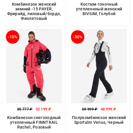
Комбинезон женский
Костюм гоночный
зимний -15 PAYER,
утепленнный женский
Фрирайд, лиловый/бордо,
BIVIUM, Голубой
Фиолетовый
-10%
-30%
35 777 ₽
32 199 ₽
69 999 ₽
48 999 ₽
Комбинезон снегоходный
Полукомбинезон женский
утепленный FINNTRAIL
Sportalm Venus, Черный
Rachel, Розовый