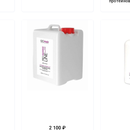
протеино
2 100 ₽