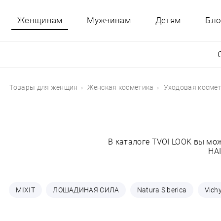
Женщинам
Мужчинам
Детям
Бло
Товары для женщин
Женская косметика
Уходовая косме
В каталоге TVOI LOOK вы мо
HAI
MIXIT
ЛОШАДИНАЯ СИЛА
Natura Siberica
Vich