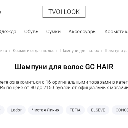
TVOI LOOK
г
Одежда
Обувь
Сумки
Аксессуары
Косметик
тика
Косметика для волос
Шампуни для волос
Шампуни дл
Шампуни для волос GC HAIR
жете ознакомиться с 16 оригинальными товарами в кате
R» по цене от 80 до 2150 рублей от официальных магази
y
Lador
Чистая Линия
TEFIA
ELSEVE
CONC