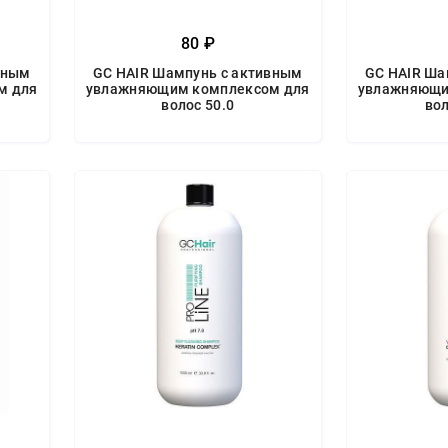
80 ₽
вным
GC HAIR Шампунь с активным
GC HAIR Ша
м для
увлажняющим комплексом для
увлажняющи
волос 50.0
вол