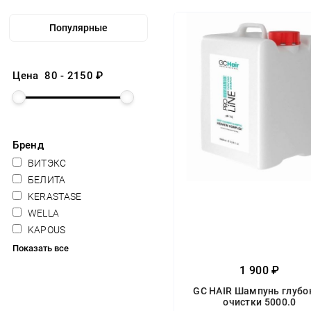
Цена
80
-
2150
₽
Бренд
ВИТЭКС
БЕЛИТА
KERASTASE
WELLA
KAPOUS
Показать все
1 900 ₽
GC HAIR Шампунь глубо
очистки 5000.0