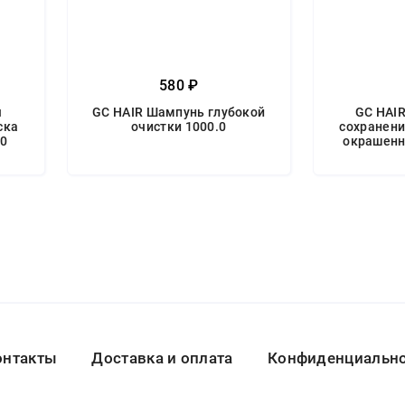
580 ₽
я
GC HAIR Шампунь глубокой
GC HAI
ска
очистки 1000.0
сохранени
.0
окрашенн
онтакты
Доставка и оплата
Конфиденциальнос