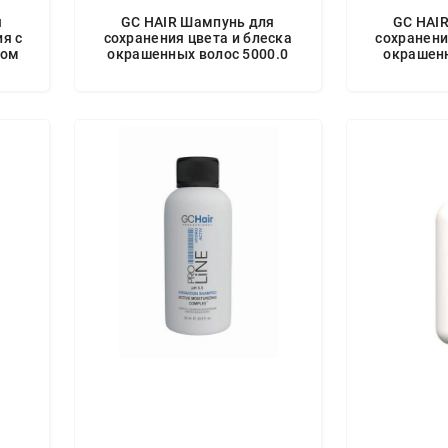
я
GC HAIR Шампунь для
GC HAI
я с
сохранения цвета и блеска
сохранени
сом
окрашенных волос 5000.0
окрашенн