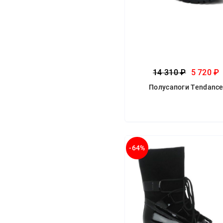
14 310 ₽
5 720 ₽
Полусапоги Tendanc
-64%