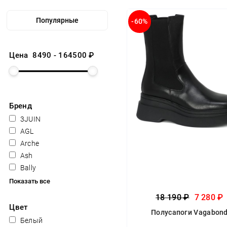
-60%
Цена
8490
-
164500
₽
Бренд
3JUIN
AGL
Arche
Ash
Bally
Показать все
18 190 ₽
7 280 ₽
Цвет
Полусапоги Vagabon
Белый