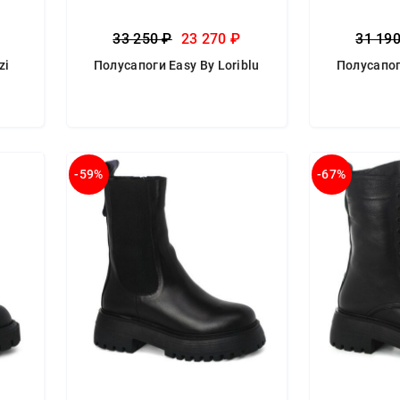
33 250 ₽
23 270 ₽
31 19
zi
Полусапоги Easy By Loriblu
Полусапог
-59%
-67%