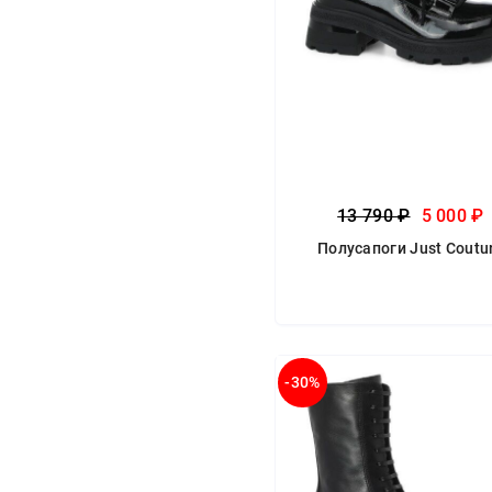
13 790 ₽
5 000 ₽
Полусапоги Just Coutu
-30%