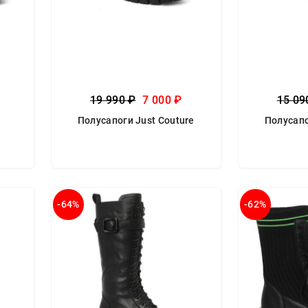
19 990 ₽
7 000 ₽
15 09
e
Полусапоги Just Couture
Полусапо
-64%
-62%