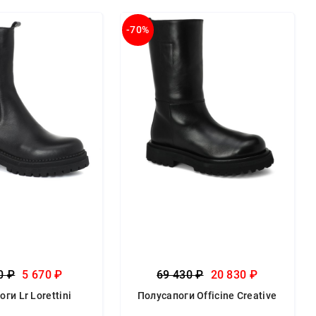
-70%
0 ₽
5 670 ₽
69 430 ₽
20 830 ₽
ги Lr Lorettini
Полусапоги Officine Creative