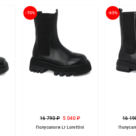
-70%
-65%
16 790 ₽
5 040 ₽
16 19
d
Полусапоги Lr Lorettini
Полусапо