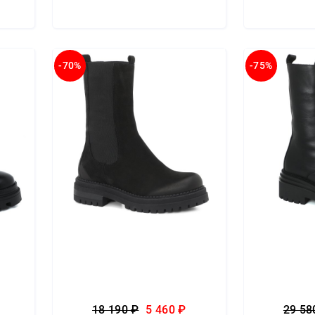
-70%
-75%
18 190 ₽
5 460 ₽
29 58