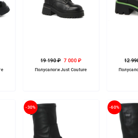
19 190 ₽
7 000 ₽
12 99
re
Полусапоги Just Couture
Полусапо
-30%
-60%