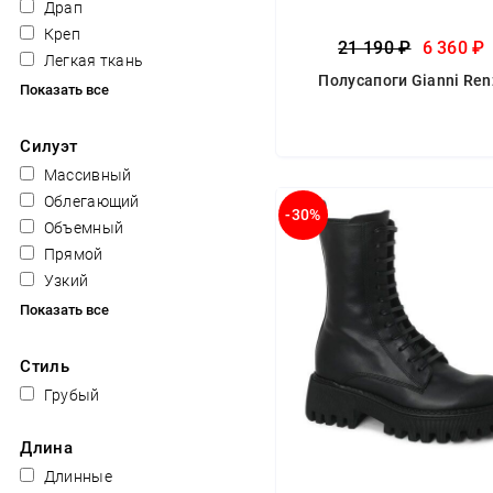
Драп
Креп
21 190 ₽
6 360 ₽
Легкая ткань
Полусапоги Gianni Ren
Показать все
Силуэт
Массивный
Облегающий
-30%
Объемный
Прямой
Узкий
Показать все
Стиль
Грубый
Длина
Длинные