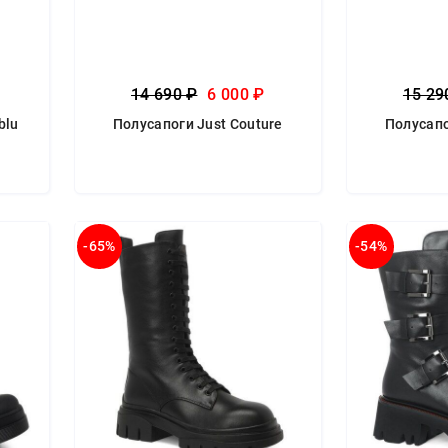
14 690 ₽
6 000 ₽
15 29
blu
Полусапоги Just Couture
Полусапо
-65%
-54%