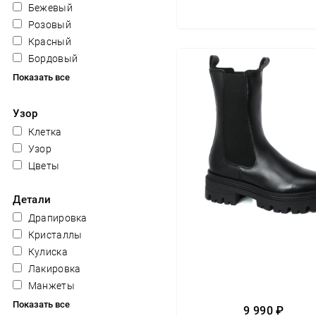
Бежевый
Розовый
Красный
Бордовый
Показать все
Узор
Клетка
Узор
Цветы
Детали
Драпировка
Кристаллы
Кулиска
Лакировка
Манжеты
Показать все
9 990 ₽