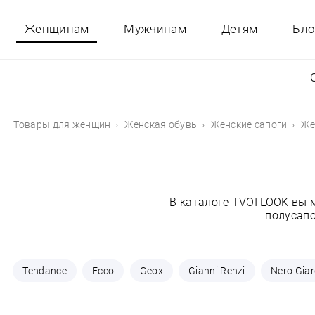
Женщинам
Мужчинам
Детям
Бло
Товары для женщин
Женская обувь
Женские сапоги
Же
В каталоге TVOI LOOK вы
полусапо
Tendance
Ecco
Geox
Gianni Renzi
Nero Giar