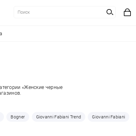
а
атегории «Женские черные
агазинов.
Bogner
Giovanni Fabiani Trend
Giovanni Fabiani