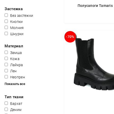
Полусапоги Tamaris
Застежка
Без застежки
Кнопки
Молния
Шнурки
-70%
Материал
Замша
Кожа
Лайкра
Лен
Неопрен
Показать все
Тип ткани
Бархат
Деним