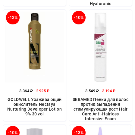
Hyaluronic
-13%
-10%
3 364 ₽
2 925 ₽
3 549 ₽
3 194 ₽
GOLDWELL Ухаживающий
SEBAMED Пенка для волос
окислитель Nectaya
против выпадения
Nurturing Developer Lotion
стимулирующая рост Hair
9% 30 vol
Care Anti-Hairloss
Intensive Foam
-10%
-13%