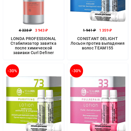
4 338 ₽
3 943 ₽
1 941 ₽
1 359 ₽
LONDA PROFESSIONAL
CONSTANT DELIGHT
Стабилизатор завитка
Лосьон против выпадения
после химической
волос TEAM155
завивки Curl Definer
-30%
-30%