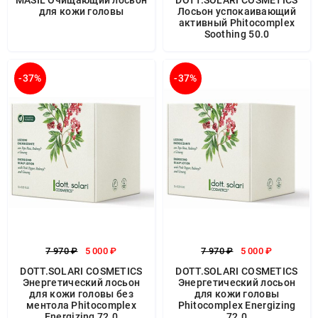
MASIL Очищающий лосьон
DOTT.SOLARI COSMETICS
для кожи головы
Лосьон успокаивающий
активный Phitocomplex
Soothing 50.0
-37%
-37%
7 970 ₽
5 000 ₽
7 970 ₽
5 000 ₽
DOTT.SOLARI COSMETICS
DOTT.SOLARI COSMETICS
Энергетический лосьон
Энергетический лосьон
для кожи головы без
для кожи головы
ментола Phitocomplex
Phitocomplex Energizing
Energizing 72.0
72.0