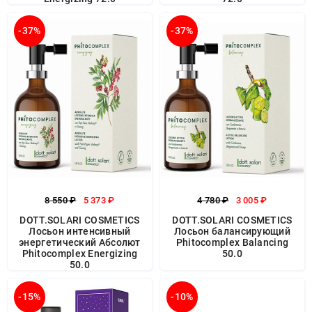
-37%
-37%
8 550 ₽
5 373 ₽
4 780 ₽
3 005 ₽
DOTT.SOLARI COSMETICS
DOTT.SOLARI COSMETICS
Лосьон интенсивный
Лосьон балансирующий
энергетический Абсолют
Phitocomplex Balancing
Phitocomplex Energizing
50.0
50.0
-15%
-10%