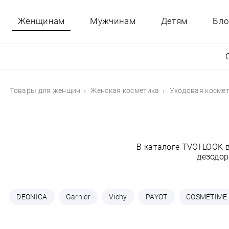
Женщинам
Мужчинам
Детям
Бло
Товары для женщин
Женская косметика
Уходовая косме
В каталоге TVOI LOOK
дезодор
DEONICA
Garnier
Vichy
PAYOT
COSMETIME