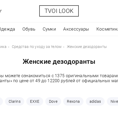
TVOI LOOK
г
Одежда
Обувь
Сумки
Аксессуары
Косметик
тика
Средства по уходу за телом
Женские дезодоранты
Женские дезодоранты
 вы можете ознакомиться с 1375 оригинальными товарами
анты» по цене от 49 до 12200 рублей от официальных ма
Clarins
EXXE
Dove
Rexona
adidas
Niv