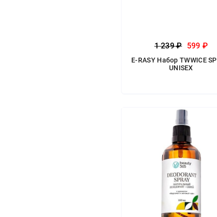
1 239 ₽
599 ₽
E-RASY Набор TWWICE S
UNISEX