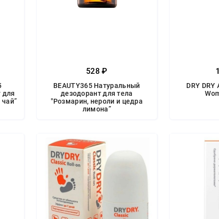
528 ₽
5
BEAUTY365 Натуральный
DRY DRY 
 для
дезодорант для тела
Wom
 чай”
"Розмарин, нероли и цедра
лимона”