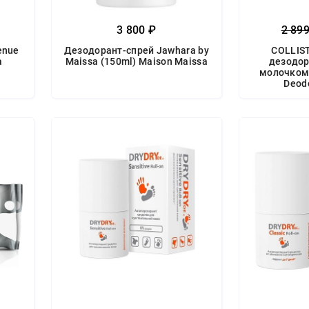
3 800 ₽
2 89
enue
Дезодорант-спрей Jawhara by
COLLIS
a
Maissa (150ml) Maison Maissa
дезодор
молочком 
Deod