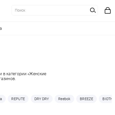
а
 в категории «Женские
газинов.
ea
REPUTE
DRY DRY
Reebok
BREEZE
BIOTH