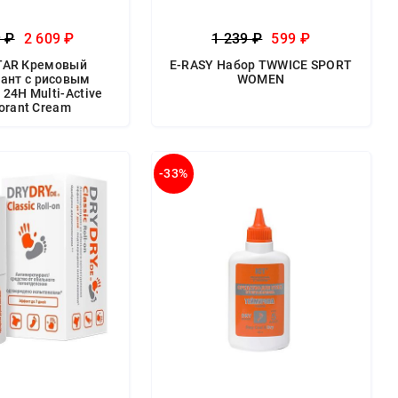
9 ₽
2 609 ₽
1 239 ₽
599 ₽
TAR Кремовый
E-RASY Набор TWWICE SPORT
ант с рисовым
WOMEN
24H Multi-Active
orant Cream
-33%