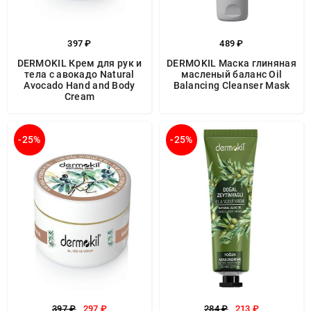
397 ₽
489 ₽
DERMOKIL Крем для рук и
DERMOKIL Маска глиняная
тела с авокадо Natural
масленый баланс Oil
Avocado Hand and Body
Balancing Cleanser Mask
Cream
-25%
-25%
397 ₽
297 ₽
284 ₽
213 ₽