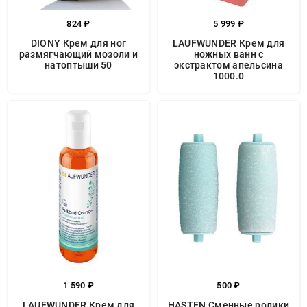
824 ₽
5 999 ₽
DIONY Крем для ног
LAUFWUNDER Крем для
размягчающий мозоли и
ножных ванн с
натоптыши 50
экстрактом апельсина
1000.0
1 590 ₽
500 ₽
LAUFWUNDER Крем для
HASTEN Сменные ролики