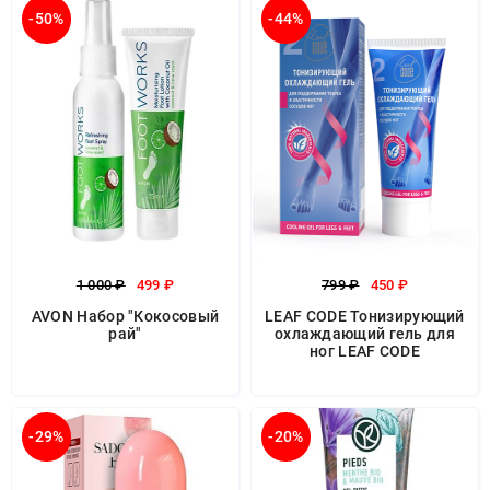
-50%
-44%
1 000 ₽
499 ₽
799 ₽
450 ₽
AVON Набор "Кокосовый
LEAF CODE Тонизирующий
рай"
охлаждающий гель для
ног LEAF CODE
-29%
-20%