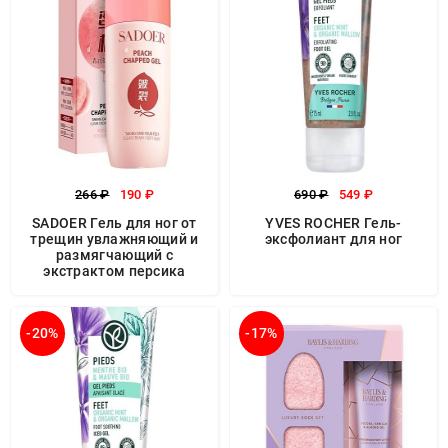
266 ₽
190 ₽
690 ₽
549 ₽
SADOER Гель для ног от
YVES ROCHER Гель-
трещин увлажняющий и
эксфолиант для ног
размягчающий с
экстрактом персика
-20%
-17%