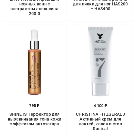
ножных ванн с
для пилки для ног HAS200
экстрактом апельсина
– HAS400
200.0
795 ₽
4 100 ₽
SHINE IS Перфектор для
CHRISTINA FITZGERALD
выравнивания тона кожи
Активный крем для
с эффектом автозагара
локтей, колен и стоп
Radical