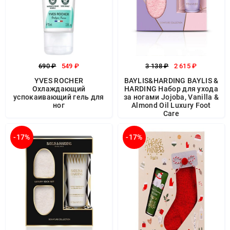
690 ₽
549 ₽
3 138 ₽
2 615 ₽
YVES ROCHER
BAYLIS&HARDING BAYLIS &
Охлаждающий
HARDING Набор для ухода
успокаивающий гель для
за ногами Jojoba, Vanilla &
ног
Almond Oil Luxury Foot
Care
-17%
-17%