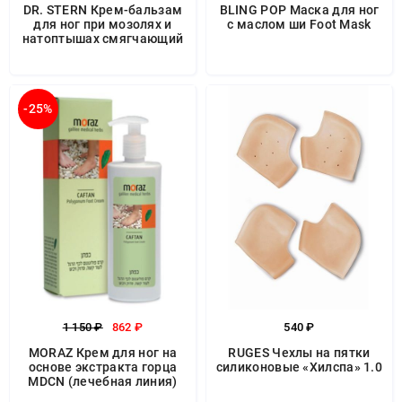
DR. STERN Крем-бальзам
BLING POP Маска для ног
для ног при мозолях и
с маслом ши Foot Mask
натоптышах смягчающий
-25%
1 150 ₽
862 ₽
540 ₽
MORAZ Крем для ног на
RUGES Чехлы на пятки
основе экстракта горца
силиконовые «Хилспа» 1.0
MDCN (лечебная линия)