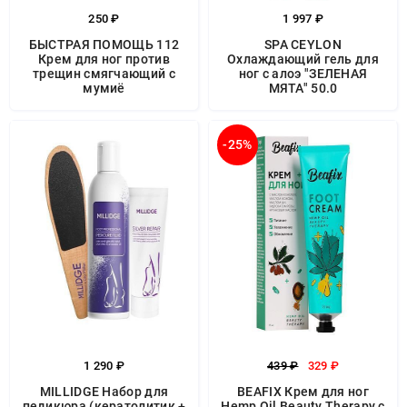
250 ₽
1 997 ₽
БЫСТРАЯ ПОМОЩЬ 112
SPA CEYLON
Крем для ног против
Охлаждающий гель для
трещин смягчающий с
ног с алоэ "ЗЕЛЕНАЯ
мумиё
МЯТА" 50.0
-25%
1 290 ₽
439 ₽
329 ₽
MILLIDGE Набор для
BEAFIX Крем для ног
педикюра (кератолитик +
Hemp Oil Beauty Therapy с