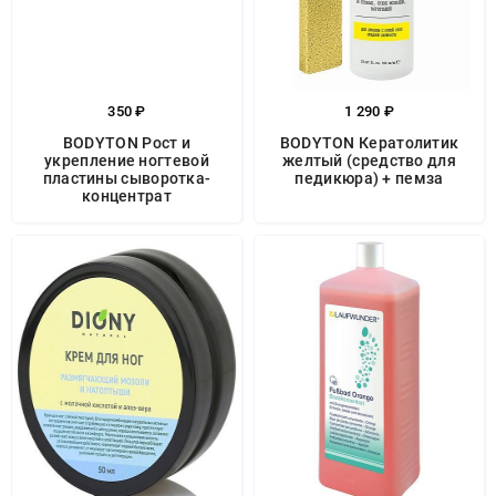
350 ₽
1 290 ₽
BODYTON Рост и
BODYTON Кератолитик
укрепление ногтевой
желтый (средство для
пластины сыворотка-
педикюра) + пемза
концентрат