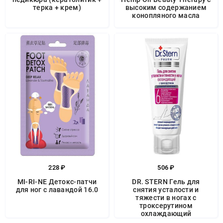
терка + крем)
высоким содержанием
конопляного масла
228 ₽
506 ₽
MI-RI-NE Детокс-патчи
DR. STERN Гель для
для ног с лавандой 16.0
снятия усталости и
тяжести в ногах с
троксерутином
охлаждающий