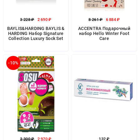
3 228 ₽
2 690 ₽
8 261 ₽
6 884 ₽
BAYLIS&HARDING BAYLIS &
ACCENTRA Подарочный
HARDING Набор Signature
набор Hello Winter Foot
Collection Luxury Sock Set
Care
-10%
3 300 ₽
2 970 ₽
132 ₽