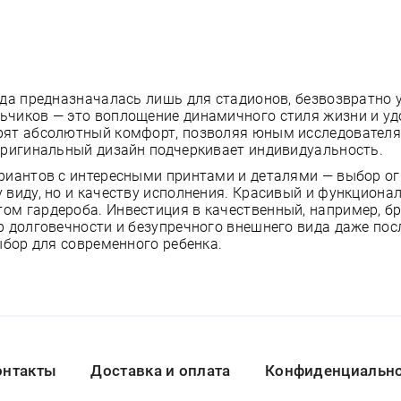
жда предназначалась лишь для стадионов, безвозвратно
чиков — это воплощение динамичного стиля жизни и уд
рят абсолютный комфорт, позволяя юным исследователя
Оригинальный дизайн подчеркивает индивидуальность.
риантов с интересными принтами и деталями — выбор о
 виду, но и качеству исполнения. Красивый и функциона
ом гардероба. Инвестиция в качественный, например, 
р долговечности и безупречного внешнего вида даже по
ыбор для современного ребенка.
онтакты
Доставка и оплата
Конфиденциальнос