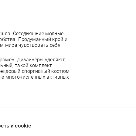
 ушла. Сегодняшние модные
обства. Продуманный крой и
м мира чувствовать себя
громен. Дизайнеры уделяют
льный, такой комплект
брендовый спортивный костюм
сле многочисленных активных
ть и cookie