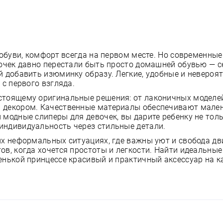
й обуви, комфорт всегда на первом месте. Но современны
вочек давно перестали быть просто домашней обувью — с
й добавить изюминку образу. Легкие, удобные и невероя
 с первого взгляда.
стоящему оригинальные решения: от лаконичных моделе
 декором. Качественные материалы обеспечивают мал
модные слиперы для девочек, вы дарите ребенку не толь
индивидуальность через стильные детали.
их неформальных ситуациях, где важны уют и свобода д
ов, когда хочется простоты и легкости. Найти идеальны
енькой принцессе красивый и практичный аксессуар на к