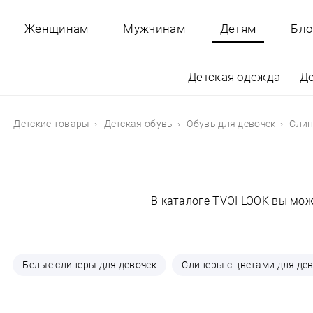
Женщинам
Мужчинам
Детям
Бло
Детская одежда
Де
Детские товары
Детская обувь
Обувь для девочек
Слип
В каталоге TVOI LOOK вы мож
Белые слиперы для девочек
Слиперы с цветами для де