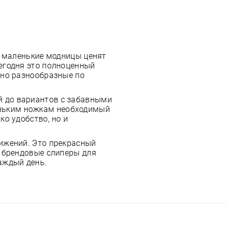
е маленькие модницы ценят
егодня это полноценный
тно разнообразные по
й до вариантов с забавными
еньким ножкам необходимый
ко удобство, но и
вижений. Это прекрасный
е брендовые слиперы для
аждый день.