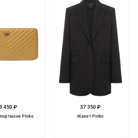
9 450 ₽
37 350 ₽
портмоне Pinko
Жакет Pinko