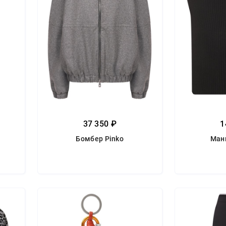
37 350 ₽
1
Бомбер Pinko
Ман