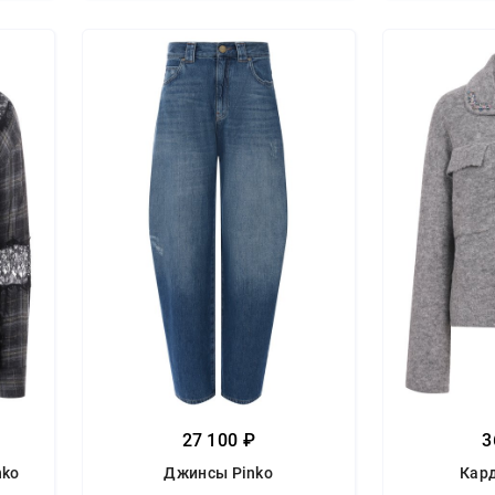
27 100 ₽
3
nko
Джинсы Pinko
Кард