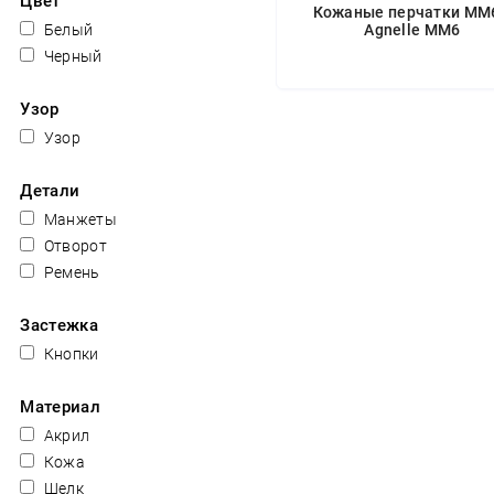
Цвет
Кожаные перчатки MM6
Белый
Agnelle MM6
Черный
Узор
Узор
Детали
Манжеты
Отворот
Ремень
Застежка
Кнопки
Материал
Акрил
Кожа
Шелк