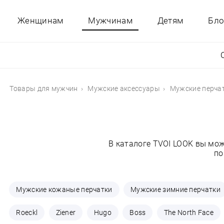
Женщинам
Мужчинам
Детям
Бло
Товары для мужчин
Мужские аксессуары
Мужские перча
В каталоге TVOI LOOK вы мо
по
Мужские кожаные перчатки
Мужские зимние перчатки
Roeckl
Ziener
Hugo
Boss
The North Face