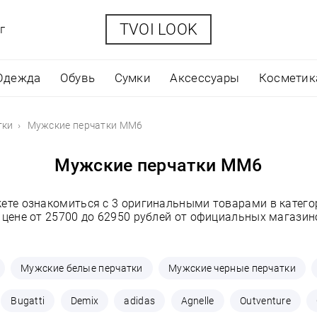
TVOI LOOK
г
Одежда
Обувь
Сумки
Аксессуары
Косметик
тки
Мужские перчатки MM6
Мужские перчатки MM6
жете ознакомиться с 3 оригинальными товарами в катег
 цене от 25700 до 62950 рублей от официальных магазин
Мужские белые перчатки
Мужские черные перчатки
Bugatti
Demix
adidas
Agnelle
Outventure