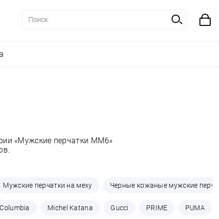
а
ории «Мужские перчатки MM6»
ов.
Мужские перчатки на меху
Черные кожаные мужские перча
Columbia
Michel Katana
Gucci
PRIME
PUMA