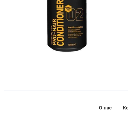
О нас
К