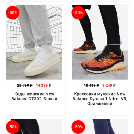
-50%
-50%
28 799 ₽
14 399 ₽
18 499 ₽
9 249 ₽
Кеды женские New
Кроссовки мужские New
Balance CT302, Белый
Balance Dynasoft Nitrel V5,
Оранжевый
-50%
-50%