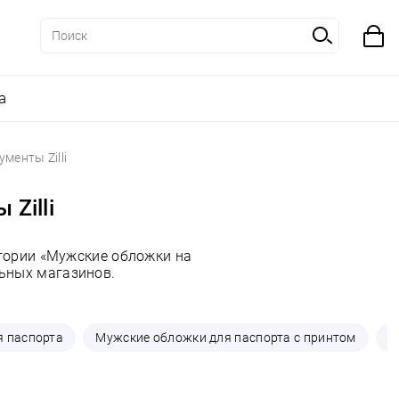
а
менты Zilli
Zilli
гории «Мужские обложки на
льных магазинов.
я паспорта
Мужские обложки для паспорта с принтом
М