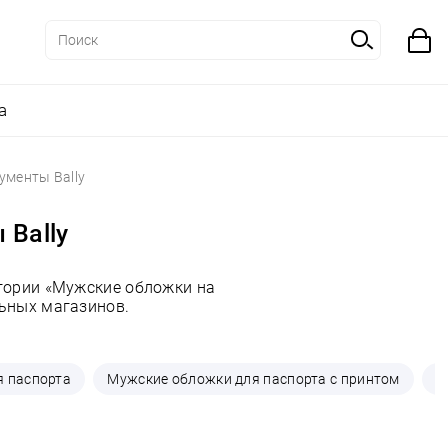
а
ументы Bally
 Bally
гории «Мужские обложки на
льных магазинов.
я паспорта
Мужские обложки для паспорта с принтом
М