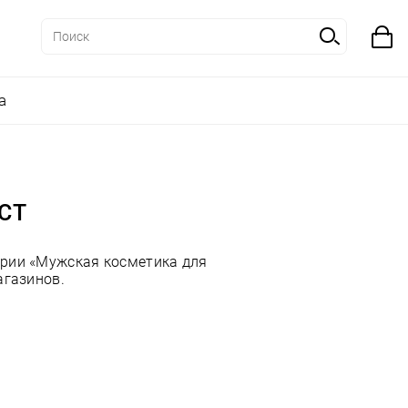
а
ACT
ории «Мужская косметика для
агазинов.