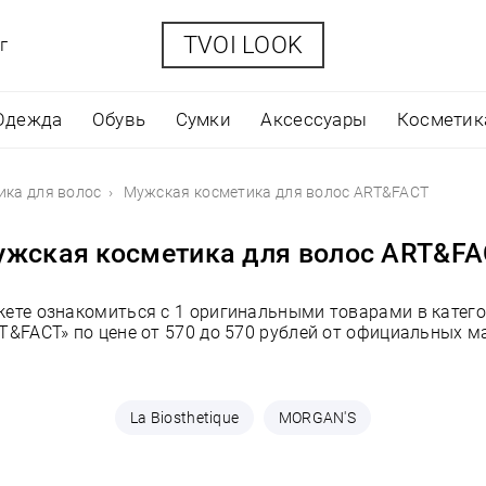
TVOI LOOK
г
Одежда
Обувь
Сумки
Аксессуары
Косметик
ика для волос
Мужская косметика для волос ART&FACT
жская косметика для волос ART&F
жете ознакомиться с 1 оригинальными товарами в катег
T&FACT» по цене от 570 до 570 рублей от официальных м
La Biosthetique
MORGAN'S