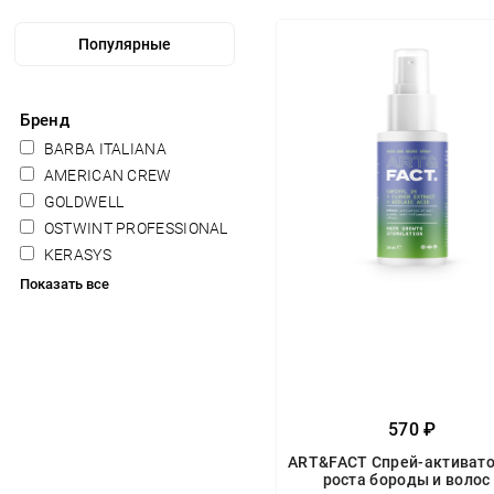
Бренд
BARBA ITALIANA
AMERICAN CREW
GOLDWELL
OSTWINT PROFESSIONAL
KERASYS
Показать все
570 ₽
ART&FACT Спрей-активато
роста бороды и волос 