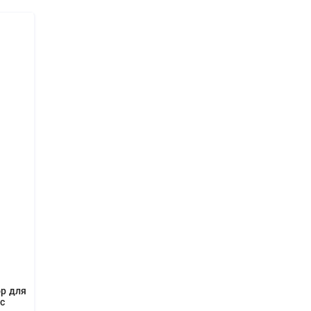
р для
с