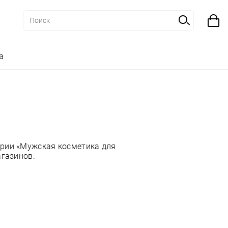
а
a
ории «Мужская косметика для
агазинов.