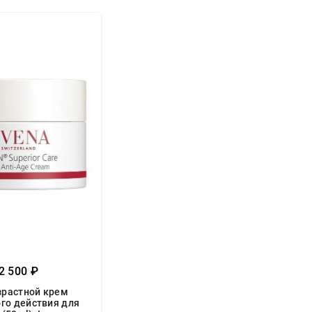
2 500 ₽
зрастной крем
го действия для