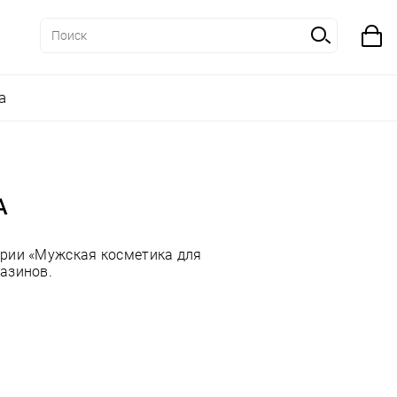
а
А
ории «Мужская косметика для
азинов.