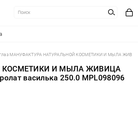
а
я глаз МАНУФАКТУРА НАТУРАЛЬНОЙ КОСМЕТИКИ И МЫЛА ЖИВИ
 КОСМЕТИКИ И МЫЛА ЖИВИЦА
дролат василька 250.0 MPL098096